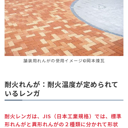
舗装用れんがの使用イメージ©岡本煉瓦
耐火れんが：耐火温度が定められて
いるレンガ
耐火レンガは、JIS（日本工業規格）では、標準
形れんがと異形れんがの２種類に分かれて形状