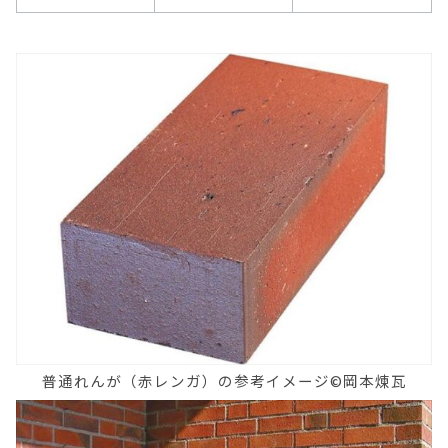
普通れんが（赤レンガ）の参考イメージ©岡本煉瓦